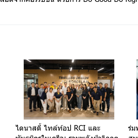
ไดนาสตี้ ไทล์ท้อป RCI และ
ร่ม
พันธมิตรในเครือ: รวมพลังฝ่าวิกฤต
สม