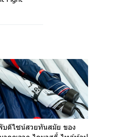
พับดีไซน์สวยทันสมัย ของ
นาคุณจาก ไดนาสตี้ ไทล์ท้อป