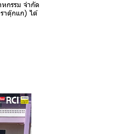
สาหกรรม จำกัด
าตุ๊กแก) ได้